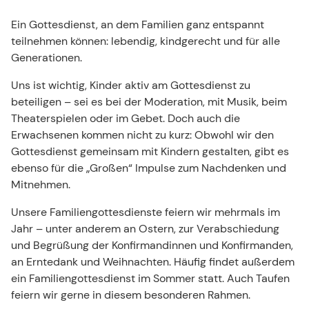
Familiengottesdienste
Ein Gottesdienst, an dem Familien ganz entspannt
teilnehmen können: lebendig, kindgerecht und für alle
Ob Theaterstücke, Bewegungslieder oder andere
Generationen.
kreativen Ideen – der Familiengottesdienst wird nie
langweilig!
Uns ist wichtig, Kinder aktiv am Gottesdienst zu
beteiligen – sei es bei der Moderation, mit Musik, beim
Theaterspielen oder im Gebet. Doch auch die
Erwachsenen kommen nicht zu kurz: Obwohl wir den
Gottesdienst gemeinsam mit Kindern gestalten, gibt es
ebenso für die „Großen“ Impulse zum Nachdenken und
Mitnehmen.
Unsere Familiengottesdienste feiern wir mehrmals im
Jahr – unter anderem an Ostern, zur Verabschiedung
und Begrüßung der Konfirmandinnen und Konfirmanden,
an Erntedank und Weihnachten. Häufig findet außerdem
ein Familiengottesdienst im Sommer statt. Auch Taufen
feiern wir gerne in diesem besonderen Rahmen.